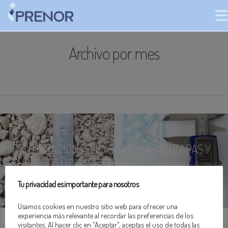
Archivo por mes
Actualidad / junio 23, 2021
REUTILIZACIÓN DE MASCARILLAS EN CAPAS Y
SUBBASES DE CARRETERAS
Tu privacidad es importante para nosotros
VER PUBLICACIÓN
Usamos cookies en nuestro sitio web para ofrecer una
experiencia más relevante al recordar las preferencias de los
visitantes. Al hacer clic en "Aceptar", aceptas el uso de todas las