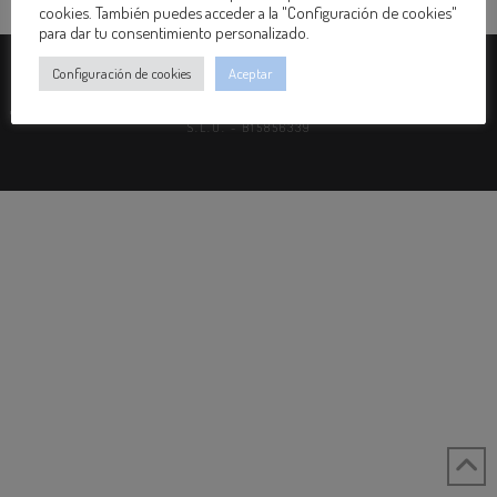
cookies. También puedes acceder a la "Configuración de cookies"
para dar tu consentimiento personalizado.
Configuración de cookies
Aceptar
LEGAL
|
PRIVACIDAD
|
COOKIES
©
2026 INGENIERÍA, MEDIO AMBIENTE Y PREVENCIÓN DEL NOROESTE,
S.L.U. - B15856339